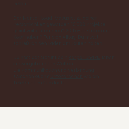
helfen.
Der
Mental-Load-Modus
ist zu deiner
Persönlichkeit geworden:
10.000 Projekte
gleichzeitig
stemmen? 20 To-do-Listen im
Kopf haben? Für dich Alltag. Du musst
schließlich
den Laden am Laufen halten.
Du hast das Gefühl, dein
Körper und du
leben
in
zwei getrennten Welten.
Die
Kommunikation
und Verbindung
zwischen euch?
Unterbrochen
wie ein
Telefonat im Funkloch.