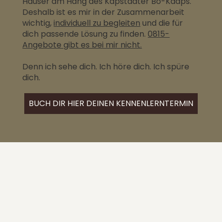
Häuser am Hang des Kapstadter Bo-Kaaps.
Deshalb ist es mir in der Zusammenarbeit
wichtig,
individuell zu begleiten
und die für
dich passende Lösung zu finden.
0815-
Angebote gibt es bei mir nicht.
Denn ich sehe dich. Ich höre dich. Ich spüre
dich.
BUCH DIR HIER DEINEN KENNENLERNTERMIN