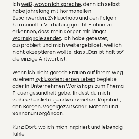
Ich
weiß, wovon ich spreche
, denn ich selbst
habe jahrelang mit
hormonellen
Beschwerden
, Zykluschaos und den Folgen
hormoneller Verhütung gelebt – ohne zu
erkennen, dass mein
Körper
mir längst
Warnsignale sendet
. Ich habe getestet,
ausprobiert und mich weitergebildet, weil ich
nicht akzeptieren wollte, dass
„Das ist halt so“
die einzige Antwort ist.
Wenn ich nicht gerade Frauen auf ihrem Weg
zu einem
zyklusorientierten Leben
begleite
oder
in Unternehmen Workshops zum Thema
Frauengesundheit gebe
, findest du mich
wahrscheinlich irgendwo zwischen Kapstadt,
den Bergen, Vogelgezwitscher, Matcha und
Sonnenuntergängen.
Kurz: Dort, wo ich mich
inspiriert und lebendig
fühle
.