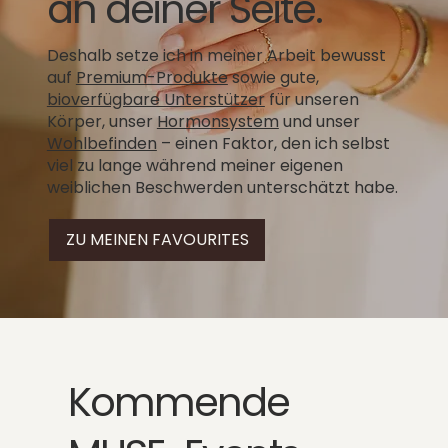
an deiner Seite.
Deshalb setze ich in meiner Arbeit bewusst
auf
Premium-Produkte
sowie gute,
bioverfügbare Unterstützer
für unseren
Körper, unser
Hormonsystem
und unser
Wohlbefinden
– einen Faktor, den ich selbst
viel zu lange während meiner eigenen
weiblichen Beschwerden unterschätzt habe.
ZU MEINEN FAVOURITES
Kommende